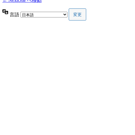
← NextOne へ移動
言語