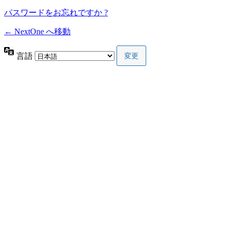
パスワードをお忘れですか ?
← NextOne へ移動
言語