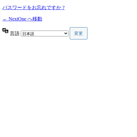
パスワードをお忘れですか ?
← NextOne へ移動
言語