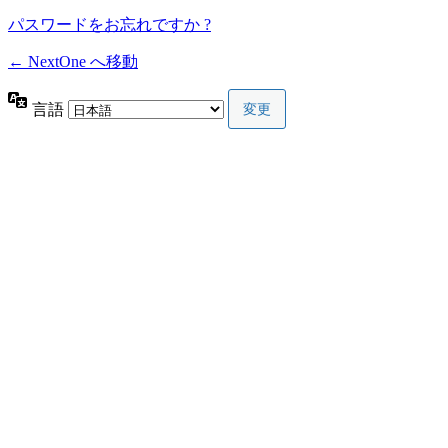
パスワードをお忘れですか ?
← NextOne へ移動
言語