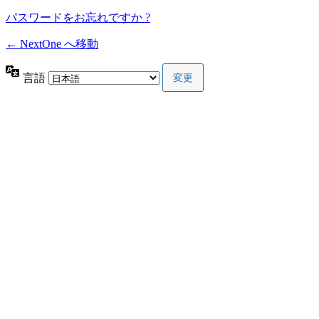
パスワードをお忘れですか ?
← NextOne へ移動
言語