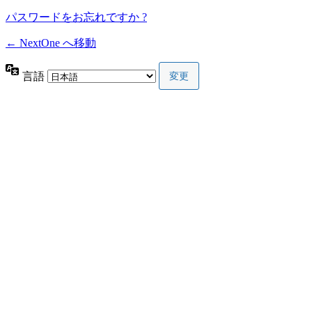
パスワードをお忘れですか ?
← NextOne へ移動
言語