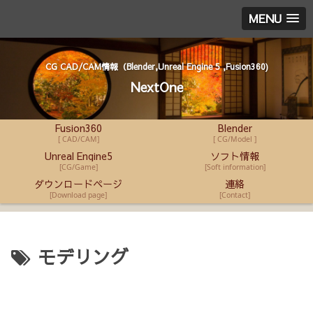
MENU
CG CAD/CAM情報（Blender,Unreal Engine 5 ,Fusion360)
NextOne
Fusion360
Blender
[ CAD/CAM]
[ CG/Model ]
Unreal Engine5
ソフト情報
[CG/Game]
[Soft information]
ダウンロードページ
連絡
[Download page]
[Contact]
モデリング