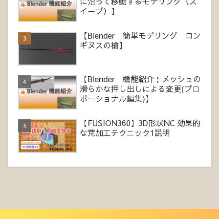
に沿って移動するモデリング（ス
イープ）】
【Blender 簡単モデリング ロン
ギヌスの槍】
【Blender 機能紹介：メッシュの
滑らかな押し出しによる変更(プロ
ポーショナル編集)】
【FUSION360】3D形状NC 効果的
な荒加工テクニック1説明