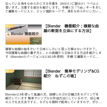
尖っている角をなめらかにする作業を（R付け/Ｃ面付け）ベベルと
言います。注意する部分も紹介します。 手順1 ①「Tab」キーをおし
て編集モードに入り、エッジ選択モードで、角をなめらかにしたいエ
ッジを選択します ②「Ctr」+「B」を押して、...
【Blender 機能紹介：複雑な曲
Blender
線の断面を立体にする方法】
複雑な曲線の絵をかいて立体にしたいと思った事はないですか？。
今回複雑な曲線の書き方と、との曲線から立体のする方法を紹介しま
す（Blenderのバージョンは2.92.0を使用） 手順 ①編集モードに入
りたいので、仮のオブジェクトを作成（すぐ...
【Blender 簡単モデリング&CG
Blender
紹介 ねずこの箱】
Blender2.9を使って鬼滅の刃、胡蝶しのぶの日輪刀をモデリングを
紹介しています 簡単でシンプルな作成方法にしているので、初心者
の人でも大丈夫ですよ、モデルも無料で配布していますので、ぜひや
ってみてくださいね。