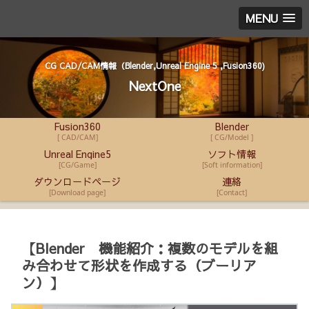
MENU
CG CAD/CAM情報（Blender,Unreal Engine 5 ,Fusion360)
NextOne
Fusion360
Blender
[ CAD/CAM]
[ CG/Model ]
Unreal Engine5
ソフト情報
[CG/Game]
[Soft information]
ダウンロードページ
連絡
[Download page]
[Contact]
【Blender 機能紹介：複数のモデルを組
み合わせて形状を作成する（ブーリア
ン）】