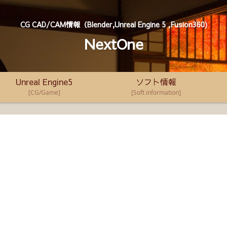
CG CAD/CAM情報（Blender,Unreal Engine 5 ,Fusion360)
NextOne
Unreal Engine5
ソフト情報
[CG/Game]
[Soft information]