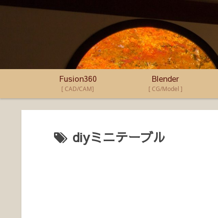
Fusion360
Blender
[ CAD/CAM]
[ CG/Model ]
diyミニテーブル