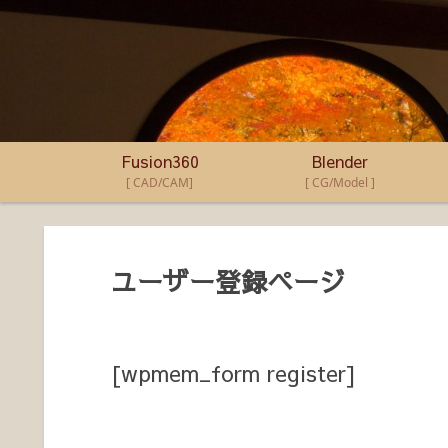
Fusion360
Blender
[ CAD/CAM]
[ CG/Model ]
ユーザー登録ページ
[wpmem_form register]