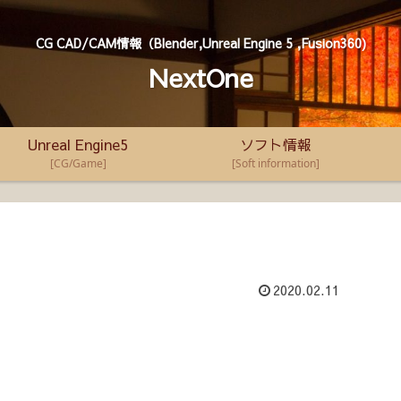
CG CAD/CAM情報（Blender,Unreal Engine 5 ,Fusion360)
NextOne
Unreal Engine5
ソフト情報
[CG/Game]
[Soft information]
2020.02.11