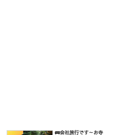
🚌会社旅行です～お寺
生活[Life]