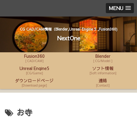
MENU
CG CAD/CAM情報（Blender,Unreal Engine 5 ,Fusion360)
NextOne
Fusion360
Blender
[ CAD/CAM]
[ CG/Model ]
Unreal Engine5
ソフト情報
[CG/Game]
[Soft information]
ダウンロードページ
連絡
[Download page]
[Contact]
お寺