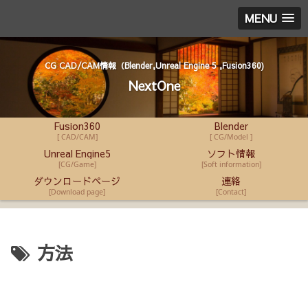
MENU
CG CAD/CAM情報（Blender,Unreal Engine 5 ,Fusion360)
NextOne
Fusion360
Blender
[ CAD/CAM]
[ CG/Model ]
Unreal Engine5
ソフト情報
[CG/Game]
[Soft information]
ダウンロードページ
連絡
[Download page]
[Contact]
方法