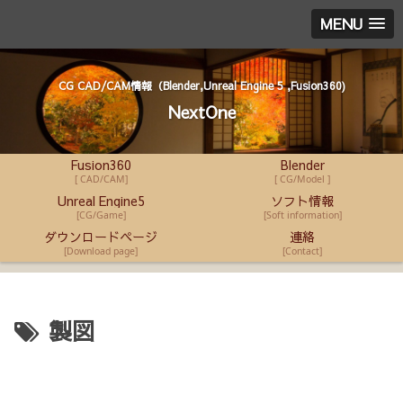
MENU
CG CAD/CAM情報（Blender,Unreal Engine 5 ,Fusion360)
NextOne
Fusion360
Blender
[ CAD/CAM]
[ CG/Model ]
Unreal Engine5
ソフト情報
[CG/Game]
[Soft information]
ダウンロードページ
連絡
[Download page]
[Contact]
製図