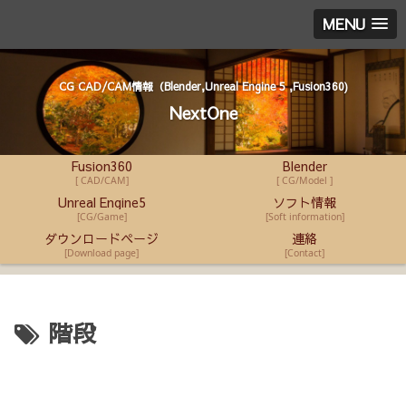
MENU
CG CAD/CAM情報（Blender,Unreal Engine 5 ,Fusion360)
NextOne
Fusion360
Blender
[ CAD/CAM]
[ CG/Model ]
Unreal Engine5
ソフト情報
[CG/Game]
[Soft information]
ダウンロードページ
連絡
[Download page]
[Contact]
階段