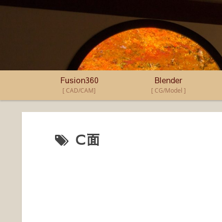
Fusion360
Blender
[ CAD/CAM]
[ CG/Model ]
Ｃ面