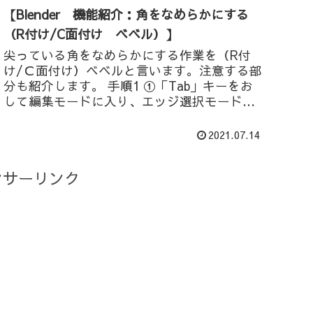
【Blender 機能紹介：角をなめらかにする
（R付け/C面付け ベベル）】
尖っている角をなめらかにする作業を（R付
け/Ｃ面付け）ベベルと言います。注意する部
分も紹介します。 手順1 ①「Tab」キーをお
して編集モードに入り、エッジ選択モード
で、角をなめらかにしたいエッジを選択しま
す ②「Ctr」+「B」を押して、...
2021.07.14
ンサーリンク