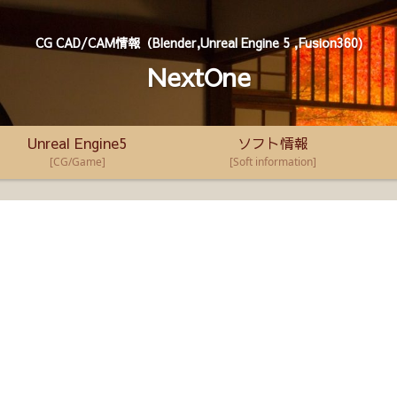
CG CAD/CAM情報（Blender,Unreal Engine 5 ,Fusion360)
NextOne
Unreal Engine5
ソフト情報
[CG/Game]
[Soft information]