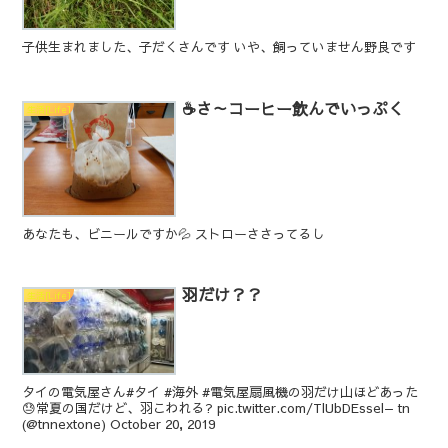
子供生まれました、子だくさんです いや、飼っていません野良です
☕さ～コーヒー飲んでいっぷく
生活[Life]
あなたも、ビニールですか💦 ストローささってるし
羽だけ？？
生活[Life]
タイの電気屋さん#タイ #海外 #電気屋扇風機の羽だけ山ほどあった
😓常夏の国だけど、羽こわれる? pic.twitter.com/TlUbDEssel— tn
(@tnnextone) October 20, 2019