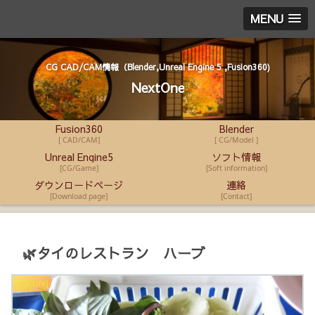
MENU
CG CAD/CAM情報（Blender,Unreal Engine 5 ,Fusion360)
NextOne
Fusion360
Blender
[ CAD/CAM]
[ CG/Model ]
Unreal Engine5
ソフト情報
[CG/Game]
[Soft information]
ダウンロードページ
連絡
[Download page]
[Contact]
🌿タイのレストラン ハーブ
生活[Life]