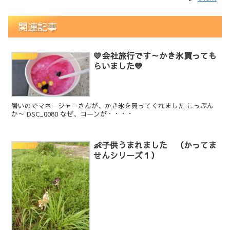
関連記事
💛会社旅行です～かき氷買っても
生活[Life]
らいました💛
暑いのでマネージャーさんが、かき氷を買ってくれました こっぷん
か～ DSC_0080 なぜ、コーンが・・・・
👶子供うまれました （かってま
生活[Life]
せんシリーズ１）