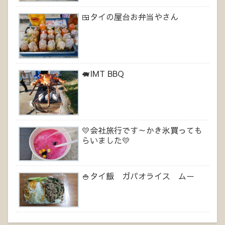
🍱タイの屋台お弁当やさん
🐖IMT BBQ
💛会社旅行です～かき氷買っても
らいました💛
🍚タイ飯 ガパオライス ムー