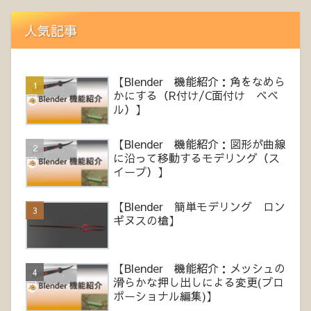
人気記事
【Blender 機能紹介：角をなめら
かにする（R付け/C面付け ベベ
ル）】
【Blender 機能紹介：図形が曲線
に沿って移動するモデリング（ス
イープ）】
【Blender 簡単モデリング ロン
ギヌスの槍】
【Blender 機能紹介：メッシュの
滑らかな押し出しによる変更(プロ
ポーショナル編集)】