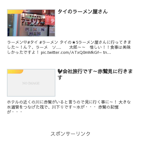
タイのラーメン屋さん
生活[Life]
ラーメン💛#タイ #ラーメン タイの★5ラーメン屋さんに行ってきま
した～！ん？、ラーメ ソ.... 太郎～～ 惜しい！！食事は美味
しかったですよ！ pic.twitter.com/ATxQ0mMkGf— tn
(@tnnextone) O...
🐓会社旅行です～赤鷲見に行きま
生活[Life]
す
ホテルの近くの川に赤鷲がいると言うので見に行く事に～！ 大きな
水道管をつなげた筏で、川下りです～水が・・・ 赤鷲の記憶
が・・・
スポンサーリンク