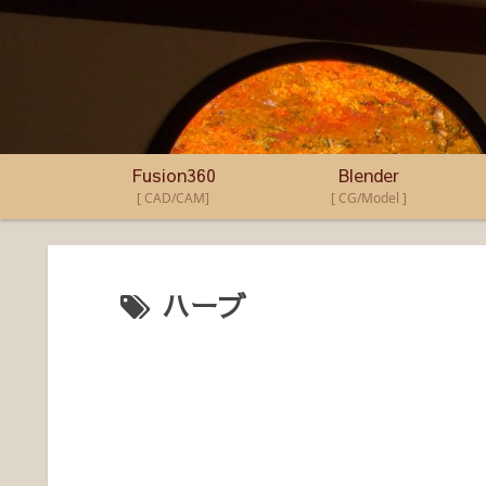
Fusion360
Blender
[ CAD/CAM]
[ CG/Model ]
ハーブ