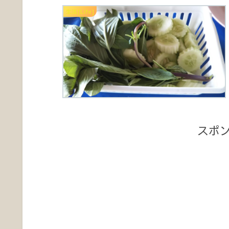
生活[Life]
スポ