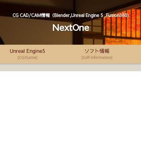
CG CAD/CAM情報（Blender,Unreal Engine 5 ,Fusion360)
NextOne
Unreal Engine5
ソフト情報
[CG/Game]
[Soft information]