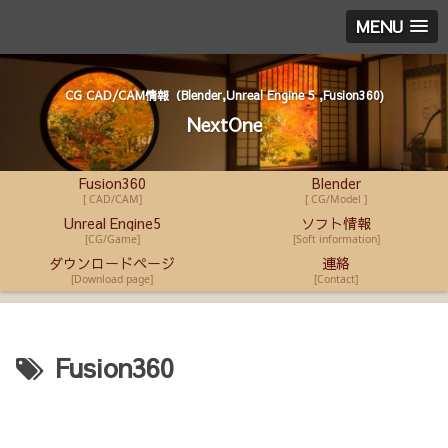
MENU
CG CAD/CAM情報（Blender,Unreal Engine 5 ,Fusion360)
NextOne
Fusion360
Blender
[ CAD/CAM]
[ CG/Model ]
Unreal Engine5
ソフト情報
[CG/Game]
[Soft information]
ダウンロードページ
連絡
[Download page]
[Contact]
Fusion360