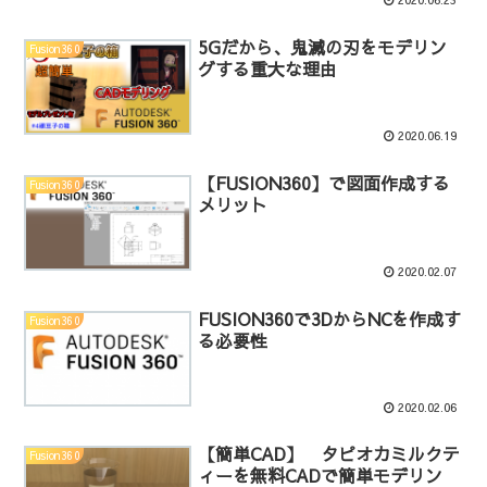
5Gだから、鬼滅の刃をモデリン
Fusion360
グする重大な理由
2020.06.19
【FUSION360】で図面作成する
Fusion360
メリット
2020.02.07
FUSION360で3DからNCを作成す
Fusion360
る必要性
2020.02.06
【簡単CAD】 タピオカミルクテ
Fusion360
ィーを無料CADで簡単モデリン