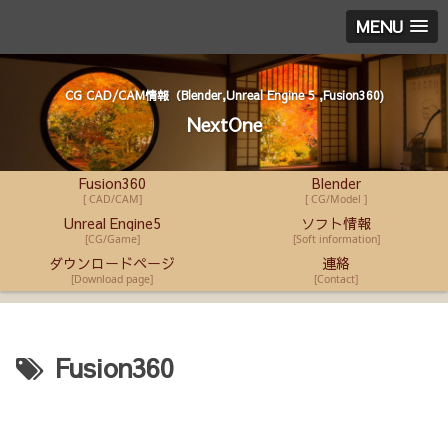
MENU
CG CAD/CAM情報（Blender,Unreal Engine 5 ,Fusion360)
NextOne
Fusion360
Blender
[ CAD/CAM]
[ CG/Model ]
Unreal Engine5
ソフト情報
[CG/Game]
[Soft information]
ダウンロードページ
連絡
[Download page]
[Contact]
Fusion360