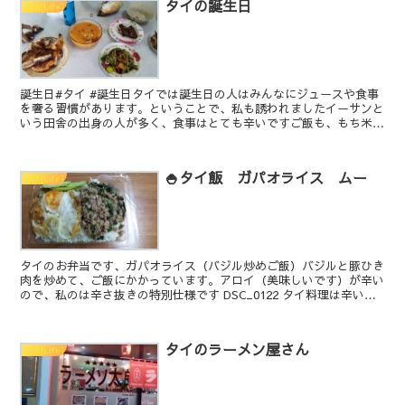
タイの誕生日
生活[Life]
誕生日#タイ #誕生日タイでは誕生日の人はみんなにジュースや食事
を奢る習慣があります。ということで、私も誘われましたイーサンと
いう田舎の出身の人が多く、食事はとても辛いですご飯も、もち米の
ようで美味しいです辛かったけど、味は美味しかった、あ...
🍚タイ飯 ガパオライス ムー
生活[Life]
タイのお弁当です、ガパオライス（バジル炒めご飯）バジルと豚ひき
肉を炒めて、ご飯にかかっています。アロイ（美味しいです）が辛い
ので、私のは辛さ抜きの特別仕様です DSC_0122 タイ料理は辛いで
すが、美味しいですよ💛
タイのラーメン屋さん
生活[Life]