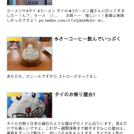
ラーメン💛#タイ #ラーメン タイの★5ラーメン屋さんに行ってきま
した～！ん？、ラーメ ソ.... 太郎～～ 惜しい！！食事は美味
しかったですよ！ pic.twitter.com/ATxQ0mMkGf— tn
(@tnnextone) O...
☕さ～コーヒー飲んでいっぷく
生活[Life]
あなたも、ビニールですか💦 ストローささってるし
タイのお祭り屋台1
生活[Life]
タイのお祭り日本の縁日のような屋台がたくさん出ています。見るだ
けでも楽しいですよ、これが一週間深夜まで続きます🥳この屋台は、
風船をダーツで割ると、ぬいぐるみをもらえます。タイでも人気のド