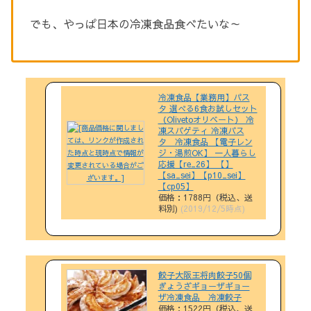
でも、やっぱ日本の冷凍食品食べたいな～
冷凍食品【業務用】パス
タ 選べる6食お試しセット
（Olivetoオリベート） 冷
凍スパゲティ 冷凍パス
タ 冷凍食品 【電子レン
ジ・湯煎OK】 一人暮らし
応援【re_26】 【】
【sa_sei】【p10_sei】
【cp05】
価格：1788円（税込、送
料別)
(2019/12/5時点)
餃子大阪王将肉餃子50個
ぎょうざギョーザギョー
ザ冷凍食品 冷凍餃子
価格：1522円（税込、送