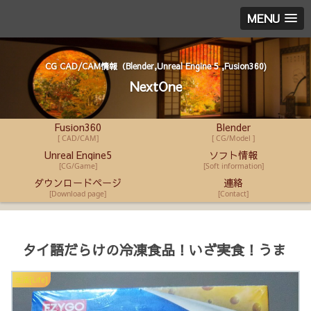
MENU
CG CAD/CAM情報（Blender,Unreal Engine 5 ,Fusion360)
NextOne
Fusion360
Blender
[ CAD/CAM]
[ CG/Model ]
Unreal Engine5
ソフト情報
[CG/Game]
[Soft information]
ダウンロードページ
連絡
[Download page]
[Contact]
タイ語だらけの冷凍食品！いざ実食！うま
生活[Life]