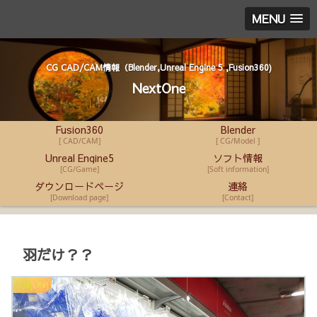
MENU
CG CAD/CAM情報（Blender,Unreal Engine 5 ,Fusion360)
NextOne
Fusion360
Blender
[ CAD/CAM]
[ CG/Model ]
Unreal Engine5
ソフト情報
[CG/Game]
[Soft information]
ダウンロードページ
連絡
[Download page]
[Contact]
羽だけ？？
生活[Life]