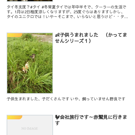
タイ冬支度？#タイ #冬常夏タイでは年中半そで、クーラーの生活で
す。1月は2日程度涼しくなりますが、25度ぐらはありますしかし、
タイのユニクロでは！いや～そこまで、いらないと思うけど・・タイ
です。 pic.twitter.com/fvudJ...
👶子供うまれました （かってま
生活[Life]
せんシリーズ１）
子供生まれました、子だくさんです いや、飼っていません野良です
🐓会社旅行です～赤鷲見に行きま
生活[Life]
す