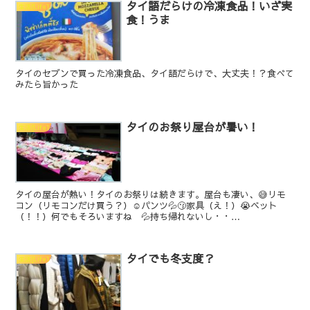
タイ語だらけの冷凍食品！いざ実
生活[Life]
食！うま
タイのセブンで買った冷凍食品、タイ語だらけで、大丈夫！？食べて
みたら旨かった
タイのお祭り屋台が暑い！
生活[Life]
タイの屋台が熱い！タイのお祭りは続きます。屋台も凄い、😅リモ
コン（リモコンだけ買う？）☺️パンツ💦😗家具（え！）😭ベット
（！！）何でもそろいますね 💦持ち帰れないし・・
pic.twitter.com/0t5E9W6s0F— tn (@tn...
タイでも冬支度？
生活[Life]