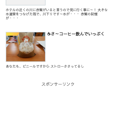
ホテルの近くの川に赤鷲がいると言うので見に行く事に～！ 大きな
水道管をつなげた筏で、川下りです～水が・・・ 赤鷲の記憶
が・・・
☕さ～コーヒー飲んでいっぷく
生活[Life]
あなたも、ビニールですか💦 ストローささってるし
スポンサーリンク