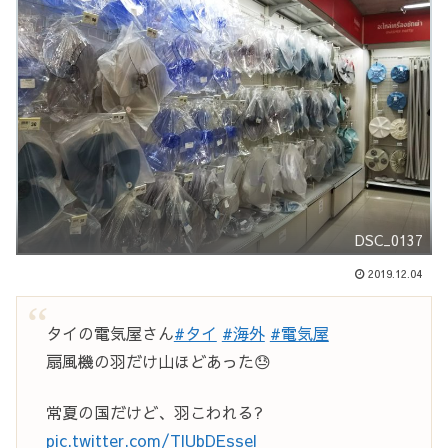
DSC_0137
2019.12.04
タイの電気屋さん
#タイ
#海外
#電気屋
扇風機の羽だけ山ほどあった😓
常夏の国だけど、羽こわれる?
pic.twitter.com/TlUbDEssel